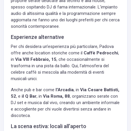
propone serate dedicate alla techno e alla house,
spesso ospitando DJ di fama internazionale. L’impianto
audio di altissima qualità e la programmazione sempre
aggiornata ne fanno uno dei luoghi preferiti per chi cerca
sonorità contemporanee.
Esperienze alternative
Per chi desidera un’esperienza più particolare, Padova
offre anche location storiche come il
Caffè Pedrocchi
,
in
Via VIII Febbraio, 15
, che occasionalmente si
trasforma in una pista da ballo. Qui, l’atmosfera del
celebre caffè si mescola alla modernità di eventi
musicali unici.
Anche pub e bar come
l'Arcadia
, in
Via Cesare Battisti,
52
, e
il Q Bar
, in
Via Roma, 88
, organizzano serate con
DJ set e musica dal vivo, creando un ambiente informale
e accogliente per chi vuole divertirsi senza andare in
discoteca.
La scena estiva: locali all’aperto