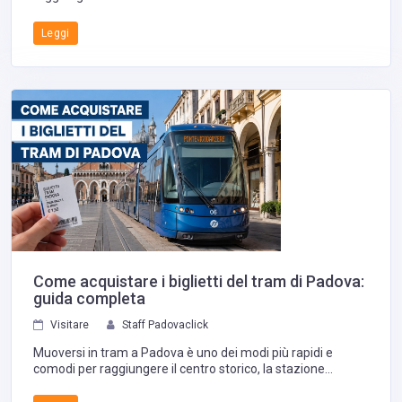
Leggi
Come acquistare i biglietti del tram di Padova:
guida completa
Visitare
Staff Padovaclick
Muoversi in tram a Padova è uno dei modi più rapidi e
comodi per raggiungere il centro storico, la stazione
ferroviaria, gli ospedali, le università e i principali quartieri
della città.