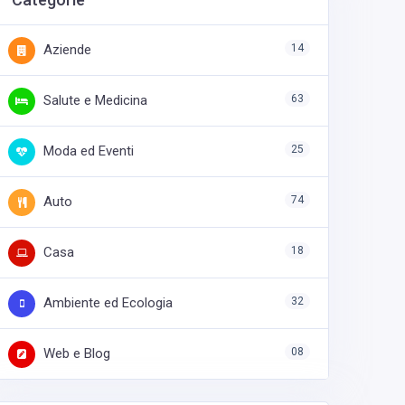
Aziende
14
Salute e Medicina
63
Moda ed Eventi
25
Auto
74
Casa
18
Ambiente ed Ecologia
32
Web e Blog
08