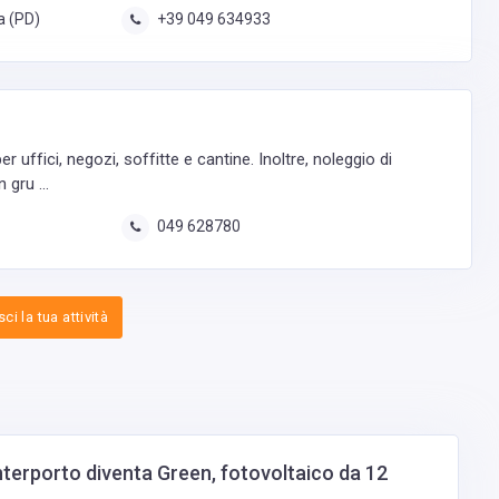
a (PD)
+39 049 634933
er uffici, negozi, soffitte e cantine. Inoltre, noleggio di
 gru ...
049 628780
ci la tua attività
nterporto diventa Green, fotovoltaico da 12
t