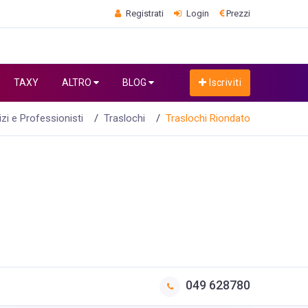
Registrati
Login
Prezzi
TAXY
ALTRO
BLOG
Iscriviti
izi e Professionisti
Traslochi
Traslochi Riondato
049 628780