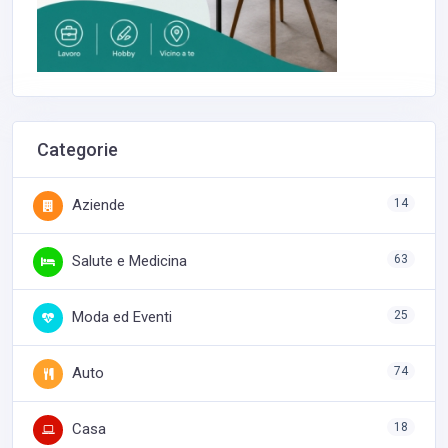
Categorie
Aziende
14
Salute e Medicina
63
Moda ed Eventi
25
Auto
74
Casa
18